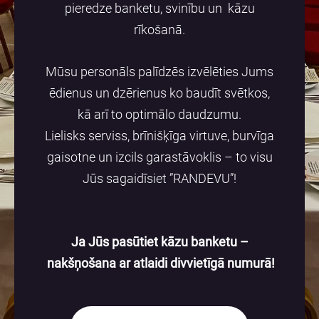
pieredze banketu, svinību un kāzu
rīkošanā.
Mūsu personāls palīdzēs izvēlēties Jums
ēdienus un dzērienus ko baudīt svētkos,
kā arī to optimālo daudzumu.
Lielisks serviss, brīnišķīga virtuve, burvīga
gaisotne un izcils garastāvoklis – to visu
Jūs sagaidīsiet ”RANDEVU”!
Ja Jūs pasūtiet kāzu banketu –
nakšņošana ar atlaidi divvietīgā numurā!