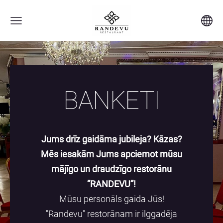
BANKETI
Jums drīz gaidāma jubileja? Kāzas?
Mēs iesakām Jums apciemot mūsu
mājīgo un draudzīgo restorānu
”RANDEVU”!
Mūsu personāls gaida Jūs!
"Randevu" restorānam ir ilggadēja