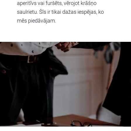
aperitīvs vai furšēts, vērojot krāšņo
saulrietu.
Šīs ir tikai dažas iespējas, ko
mēs piedāvājam.