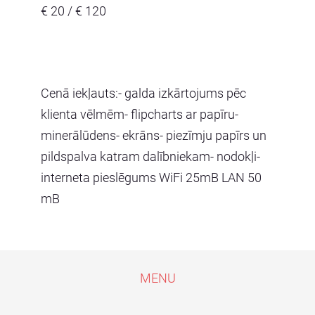
€ 20 / € 120
Cenā iekļauts:- galda izkārtojums pēc
klienta vēlmēm- flipcharts ar papīru-
minerālūdens- ekrāns- piezīmju papīrs un
pildspalva katram dalībniekam- nodokļi-
interneta pieslēgums WiFi 25mB LAN 50
mB
MENU