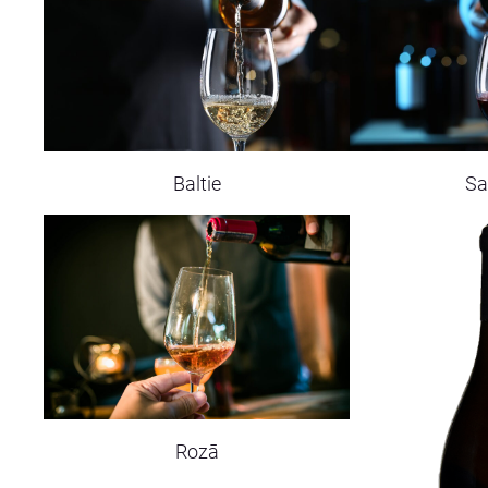
Baltie
Sa
Rozā