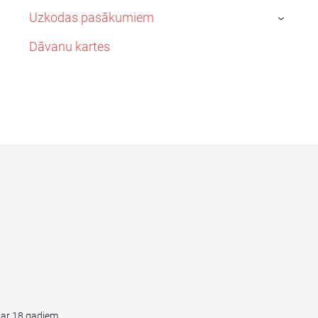
Uzkodas pasākumiem
›
Dāvanu kartes
par 18 gadiem.