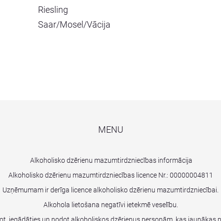
Riesling
Saar/Mosel/Vācija
MENU
Alkoholisko dzērienu mazumtirdzniecības informācija
Alkoholisko dzērienu mazumtirdzniecības licence Nr.:
00000004811
Uzņēmumam ir derīga licence alkoholisko dzērienu mazumtirdzniecībai.
Alkohola lietošana negatīvi ietekmē veselību.
dot, iegādāties un nodot alkoholiskos dzērienus personām, kas jaunākas 