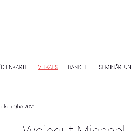
ĒDIENKARTE
VEIKALS
BANKETI
SEMINĀRI U
rocken QbA 2021