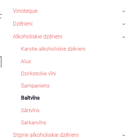
Vinoteque
›
f
Dzērieni
›
Alkoholiskie dzērieni
›
Karstie alkoholiskie dzērieni
1
Alus
Dzirkstošie vīni
Šampanietis
Baltvīns
Sārtvīns
Sarkanvīns
Stiprie alkoholiskie dzērieni
›