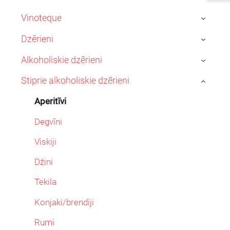
Vinoteque
›
Dzērieni
›
Alkoholiskie dzērieni
›
Stiprie alkoholiskie dzērieni
›
Aperitīvi
Degvīni
Viskiji
Džini
Tekila
Konjaki/brendiji
Rumi