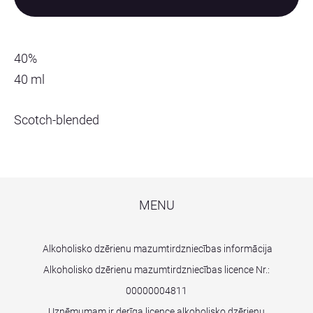
40%
40 ml
Scotch-blended
MENU
Alkoholisko dzērienu mazumtirdzniecības informācija
Alkoholisko dzērienu mazumtirdzniecības licence Nr.:
00000004811
Uzņēmumam ir derīga licence alkoholisko dzērienu