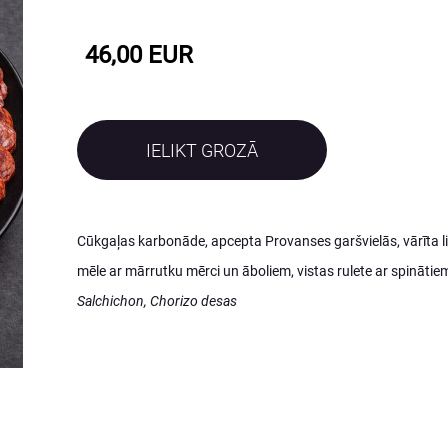
46,00 EUR
IELIKT GROZĀ
Cūkgaļas karbonāde, apcepta Provanses garšvielās, vārīta li
mēle ar mārrutku mērci un āboliem, vistas rulete ar spinātie
Salchichon, Chorizo desas