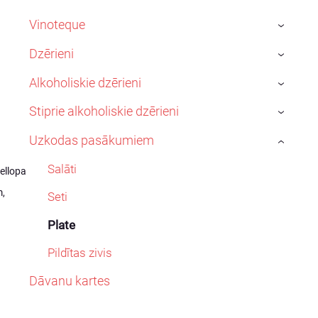
Vinoteque
›
Dzērieni
›
Alkoholiskie dzērieni
›
Stiprie alkoholiskie dzērieni
›
Uzkodas pasākumiem
›
Salāti
ellopa
m,
Seti
Plate
Pildītas zivis
Dāvanu kartes