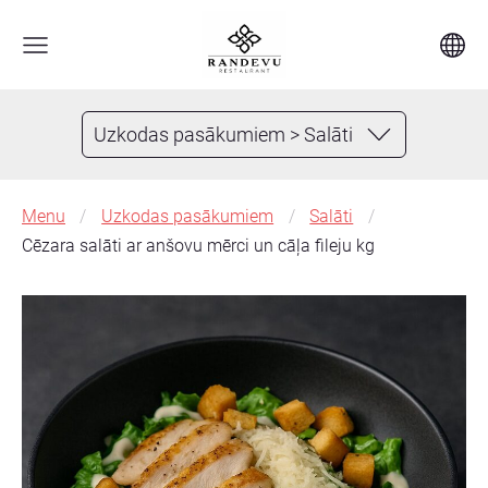
Uzkodas pasākumiem > Salāti
Menu
Uzkodas pasākumiem
Salāti
Cēzara salāti ar anšovu mērci un cāļa fileju kg