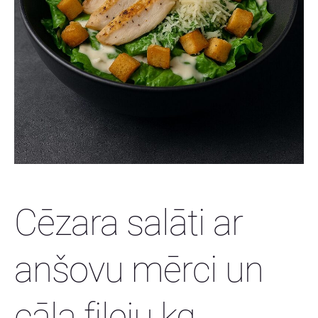
Cēzara salāti ar
anšovu mērci un
cāļa fileju kg