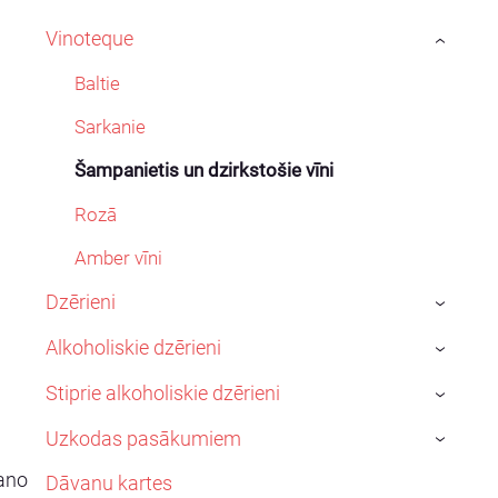
Vinoteque
›
Baltie
Sarkanie
Šampanietis un dzirkstošie vīni
Rozā
Amber vīni
Dzērieni
›
Alkoholiskie dzērieni
›
Stiprie alkoholiskie dzērieni
›
Uzkodas pasākumiem
›
kano
Dāvanu kartes