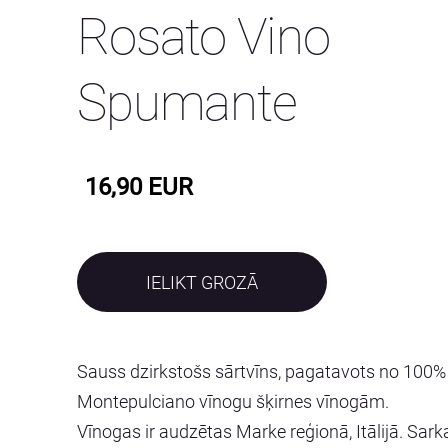
Rosato Vino
Spumante
16,90 EUR
IELIKT GROZĀ
Sauss dzirkstošs sārtvīns, pagatavots no 100%
Montepulciano vīnogu šķirnes vīnogām.
Vīnogas ir audzētas Marke reģionā, Itālijā. Sar