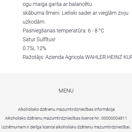
ogu maiga garša ar balancētu
skābuma līmeni. Lieliski sader ar vieglām zivju
uzkodām.
Pasniegšanas temperatūra: 6 - 8 °C
Satur Sulfītus!
0.75L 12%
Ražotājs: Azienda Agricola WAHLER HEINZ KU
MENU
Alkoholisko dzērienu mazumtirdzniecības informācija
Alkoholisko dzērienu mazumtirdzniecības licence Nr.:
00000004811
Uzņēmumam ir derīga licence alkoholisko dzērienu mazumtirdzniecībai.