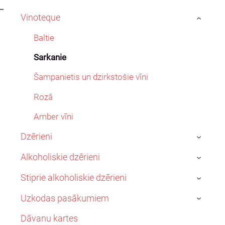
T
Vinoteque
›
Baltie
Sarkanie
Šampanietis un dzirkstošie vīni
Rozā
Amber vīni
Dzērieni
›
Alkoholiskie dzērieni
›
Stiprie alkoholiskie dzērieni
›
Uzkodas pasākumiem
›
Dāvanu kartes