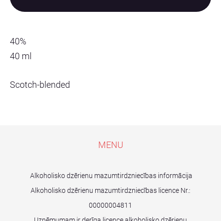
40%
40 ml
Scotch-blended
MENU
Alkoholisko dzērienu mazumtirdzniecības informācija
Alkoholisko dzērienu mazumtirdzniecības licence Nr.:
00000004811
Uzņēmumam ir derīga licence alkoholisko dzērienu